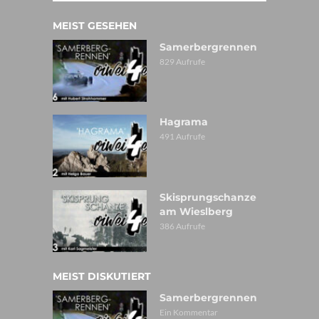
MEIST GESEHEN
Samerbergrennen
829 Aufrufe
Hagrama
491 Aufrufe
Skisprungschanze
am Wieslberg
386 Aufrufe
MEIST DISKUTIERT
Samerbergrennen
Ein Kommentar