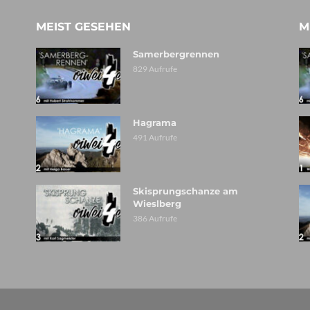
MEIST GESEHEN
M
Samerbergrennen
829 Aufrufe
Hagrama
491 Aufrufe
Skisprungschanze am
Wieslberg
386 Aufrufe