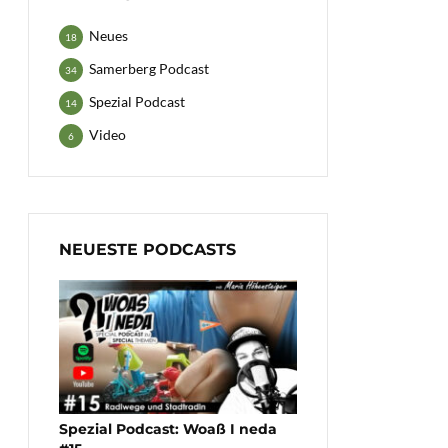
Neues
18
Samerberg Podcast
34
Spezial Podcast
14
Video
6
NEUESTE PODCASTS
Spezial Podcast: Woaß I neda