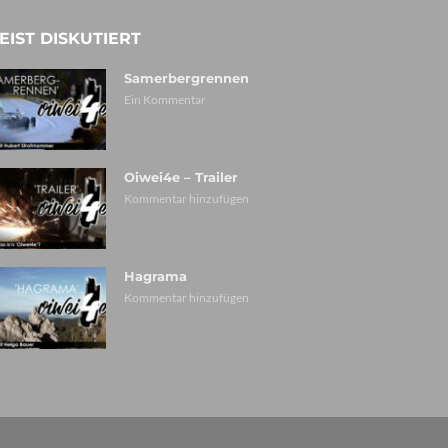
EIST DISKUTIERT
Samerbergrennen
Ein Kommentar
Oiwei4e – Trailer
Kommentar hinzufügen
Hagrama
Kommentar hinzufügen