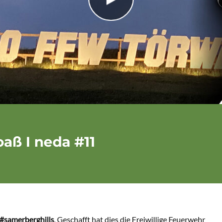
aß I neda #11
#samerberghills
. Geschafft hat dies die Freiwillige Feuerwehr