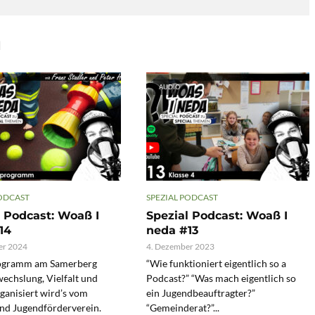
N
AUDIO
PODCAST
SPEZIAL PODCAST
l Podcast: Woaß I
Spezial Podcast: Woaß I
14
neda #13
er 2024
4. Dezember 2023
ogramm am Samerberg
“Wie funktioniert eigentlich so a
echslung, Vielfalt und
Podcast?” “Was mach eigentlich so
ganisiert wird’s vom
ein Jugendbeauftragter?”
nd Jugendförderverein.
“Gemeinderat?”...