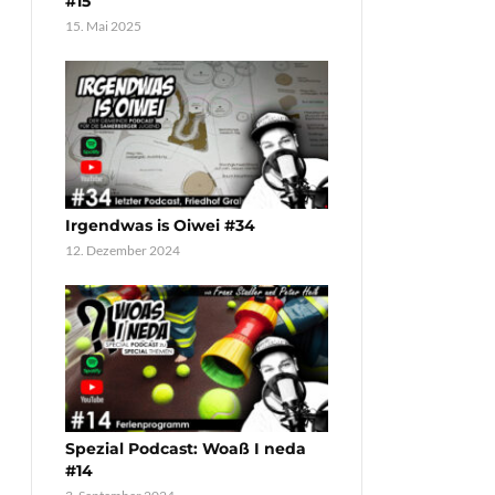
#15
15. Mai 2025
Irgendwas is Oiwei #34
12. Dezember 2024
Spezial Podcast: Woaß I neda
#14