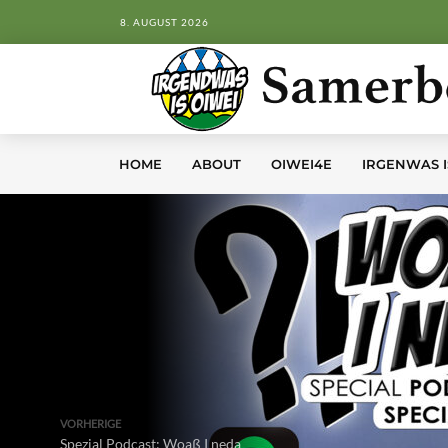
8. AUGUST 2026
HOME
ABOUT
OIWEI4E
IRGENWAS I
VORHERIGE
Spezial Podcast: Woaß I neda