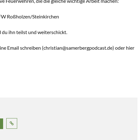
e Feuerwehren, die die gleiche wichtige Arbeit machen:
FW Roßholzen/Steinkirchen
 du ihn teilst und weiterschickt.
eine Email schreiben (christian@samerbergpodcast.de) oder hier