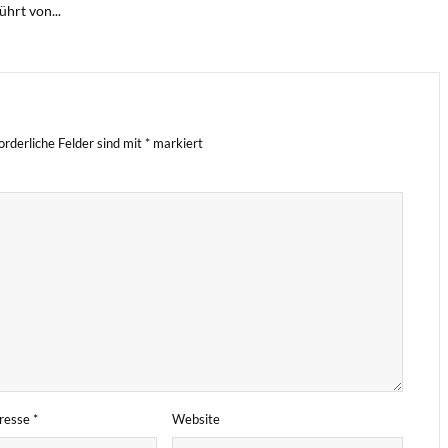
hrt von...
orderliche Felder sind mit
*
markiert
dresse
*
Website