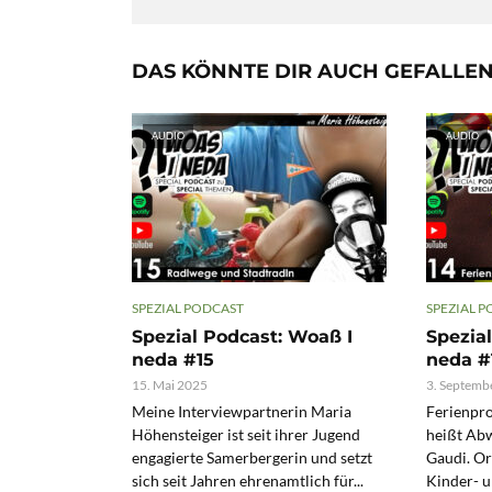
DAS KÖNNTE DIR AUCH GEFALLE
AUDIO
AUDIO
SPEZIAL PODCAST
SPEZIAL 
Spezial Podcast: Woaß I
Spezia
neda #15
neda #
15. Mai 2025
3. Septemb
Meine Interviewpartnerin Maria
Ferienpr
Höhensteiger ist seit ihrer Jugend
heißt Abw
engagierte Samerbergerin und setzt
Gaudi. Or
sich seit Jahren ehrenamtlich für...
Kinder- u