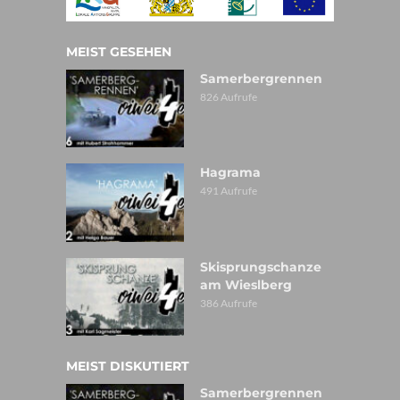
MEIST GESEHEN
Samerbergrennen
826 Aufrufe
Hagrama
491 Aufrufe
Skisprungschanze
am Wieslberg
386 Aufrufe
MEIST DISKUTIERT
Samerbergrennen