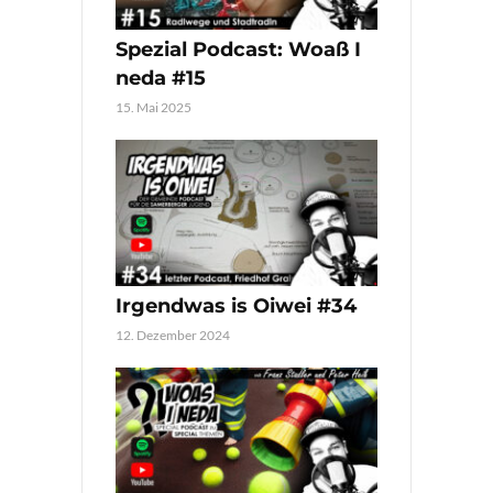
Spezial Podcast: Woaß I
neda #15
15. Mai 2025
Irgendwas is Oiwei #34
12. Dezember 2024