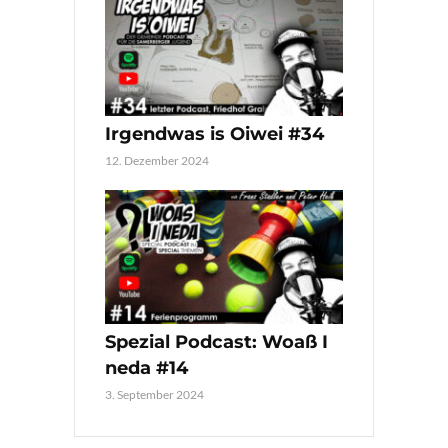
Irgendwas is Oiwei #34
12. Dezember 2024
Spezial Podcast: Woaß I
neda #14
3. September 2024