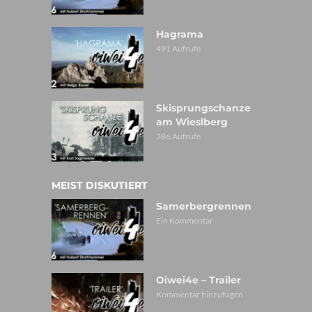
Hagrama
491 Aufrufe
Skisprungschanze
am Wieslberg
386 Aufrufe
MEIST DISKUTIERT
Samerbergrennen
Ein Kommentar
Oiwei4e – Trailer
Kommentar hinzufügen