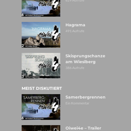
829 Aufrufe
Hagrama
491 Aufrufe
Skisprungschanze
am Wieslberg
386 Aufrufe
MEIST DISKUTIERT
Samerbergrennen
Ein Kommentar
Oiwei4e – Trailer