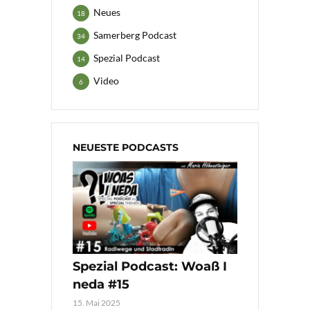
Neues
18
Samerberg Podcast
34
Spezial Podcast
14
Video
6
NEUESTE PODCASTS
Spezial Podcast: Woaß I
neda #15
15. Mai 2025