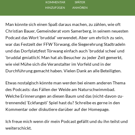
KOMMENTAR
SPÄTER
HINZUFÜGEN
ANHÖREN
Man könnte sich einen Spaß daraus machen, zu zählen, wie oft
Christian Bauer, Gemeinderat vom Samerberg, in seinem neuesten
Podcast das Wort ‘bruddal’ verwendet. Aber um ehrlich zu sein,
war das Festzelt der FFW Törwang, die Siegerehrung Stadtradeln
und das Dorfplatzfest Törwang einfach auch ‘bruddal schee’ und
‘bruddal gmiatlich’. Man hat als Besucher zu jeder Zeit gemerkt,
wie viel Mühe sich die Veranstalter im Vorfeld und in der
Durchführung gemacht haben. Vielen Dank an alle Beteiligten.
Etwas nostalgisch könnte man werden bei einem anderen Thema
des Podcasts: das Fällen der Weide am Naturschwimmbad.
Welche Erinnerungen an diesen Baum und das (nicht-davon-zu-
trennende) ‘Eckfangsti’ Spiel hast du? Schreibe es gerne in den
Kommentar oder diskutiere darüber auf der Homepage.
Ich freue mich wenn dir mein Podcast gefällt und du ihn teilst und
weiterschickt.