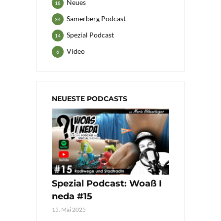
Neues
18
Samerberg Podcast
34
Spezial Podcast
14
Video
6
NEUESTE PODCASTS
Spezial Podcast: Woaß I
neda #15
15. Mai 2025