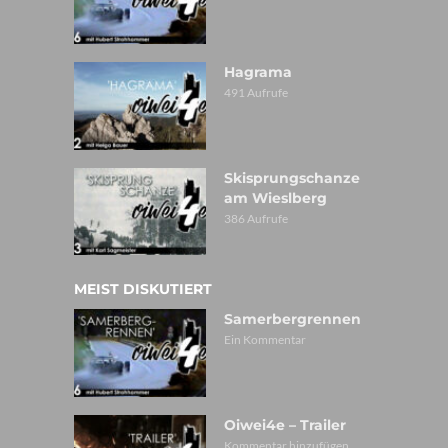
Hagrama
491 Aufrufe
Skisprungschanze
am Wieslberg
386 Aufrufe
MEIST DISKUTIERT
Samerbergrennen
Ein Kommentar
Oiwei4e – Trailer
Kommentar hinzufügen