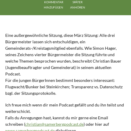
KOMMENTAR
SPÄTER
HINZUFÜGEN
ANHÖREN
Eine außergewöhnliche Sitzung, diese März Sitzung: Alle drei
Bürgermeister lassen sich entschuldigen, ein
Gemeinderats-/Kreistagsmitglied ebenfalls. Wie Simon Hager,
seines Zeichens vierter Bürgermeister die Sitzung führte und
welche Themen besprochen wurden, beschreibt Christian Bauer
(Jugendbeauftragter und Gemeinderat) in seinem aktuellen
Podcast.
Für die jungen BürgerInnen bestimmt besonders interessant:
Flugwacht/Bunker bei Steinkirchen; Transparenz vs. Datenschutz
bzgl. der Sitzungsprotokolle.
Ich freue mich wenn dir mein Podcast gefällt und du ihn teilst und
weiterschickt.
Falls du Anregungen hast, kannst du mir gerne eine Email
schreiben (
christian@samerbergpodcast.de
) oder hier auf
www.samerbergpodcast.de
diskutieren.