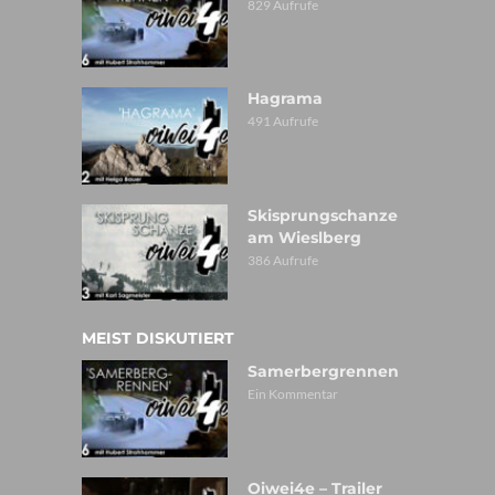
829 Aufrufe
Hagrama
491 Aufrufe
Skisprungschanze
am Wieslberg
386 Aufrufe
MEIST DISKUTIERT
Samerbergrennen
Ein Kommentar
Oiwei4e – Trailer