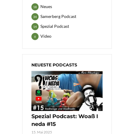
Neues
18
Samerberg Podcast
34
Spezial Podcast
14
Video
6
NEUESTE PODCASTS
Spezial Podcast: Woaß I
neda #15
15. Mai 2025