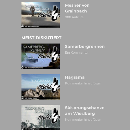
Mesner von
Grainbach
388 Aufrufe
MEIST DISKUTIERT
Samerbergrennen
Ein Kommentar
Hagrama
Kommentar hinzufügen
Skisprungschanze
am Wieslberg
Kommentar hinzufügen