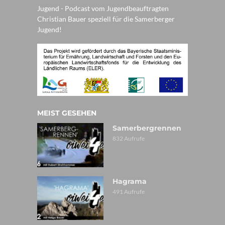
Jugend - Podcast vom Jugendbeauftragten
Christian Bauer speziell für die Samerberger
Jugend!
MEIST GESEHEN
Samerbergrennen
832 Aufrufe
Hagrama
491 Aufrufe